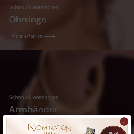
Schmuck entdecken
Ohrringe
Mehr erfahren
Schmuck entdecken
Armbänder
×
Mehr erfahren