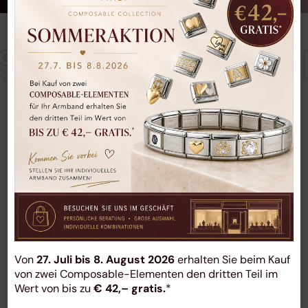
sondere M
Persönliche Beratung & Handwerk
seit 1991
Juwelen Neufeld ist mehr als ein Schmuckgeschäft. In
Bad Vöslau verbinden wir persönliche Beratung,
Von
27. Juli bis 8. August 2026
erhalten Sie beim Kauf
Goldschmiedearbeit und Serviceleistungen rund um
von zwei Composable-Elementen den dritten Teil im
Schmuck und Uhren. Bestehende Schmuckstücke
Wert von bis zu
€ 42,– gratis.
*
können angepasst, repariert oder aufgearbeitet