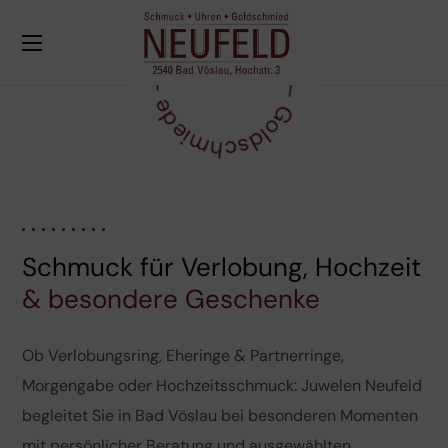
n
–
J
u
w
e
l
i
e
r
–
G
o
ld
s
c
h
m
i
e
d
e
–
U
h
r
e
Schmuck für Verlobung, Hochzeit
& besondere Geschenke
Ob Verlobungsring, Eheringe & Partnerringe,
Morgengabe oder Hochzeitsschmuck: Juwelen Neufeld
begleitet Sie in Bad Vöslau bei besonderen Momenten
mit persönlicher Beratung und ausgewählten