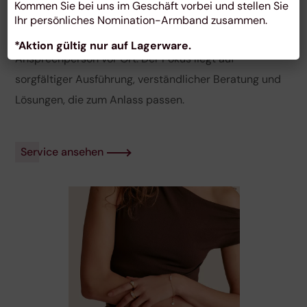
Kommen Sie bei uns im Geschäft vorbei und stellen Sie
werden. Auch bei Uhrenservice, Gravuren, Pokalen und
Ihr persönliches Nomination-Armband zusammen.
Taufgeschenken erhalten Kunden eine direkte
*Aktion gültig nur auf Lagerware.
Ansprechperson vor Ort. Der Fokus liegt auf
sorgfältiger Ausführung, verständlicher Beratung und
Lösungen, die zum Anlass passen.
Service ansehen