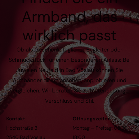
Armband, das
wirklich passt
Ob als Geschenk, täglicher Begleiter oder
Schmuckstück für einen besonderen Anlass: Bei
Juwelen Neufeld in Bad Vöslau können Sie
Armbänder direkt ansehen, anprobieren und
vergleichen. Wir beraten Sie zu Material, Länge,
Verschluss und Stil.
Kontakt
Öffnungszeiten
Hochstraße 3
Montag – Freitag: 08:30 –
2540 Bad Vöslau
18:00