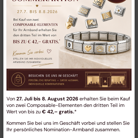
zahlreiche weitere Gold- und Silberschmuckstücke
verschiedenster Hersteller. Kommen Sie gerne
persönlich vorbei – wir beraten Sie individuell und
zeigen Ihnen unser gesamtes Sortiment.
Stardiamant - Goldschmuck
Diamond Group - Goldschmuck
Von
27. Juli bis 8. August 2026
erhalten Sie beim Kauf
Nomination - Stahlschmuck
von zwei Composable-Elementen den dritten Teil im
Wert von bis zu
€ 42,– gratis.
*
Kommen Sie bei uns im Geschäft vorbei und stellen Sie
Julie Julsen - Goldschmuck
Ihr persönliches Nomination-Armband zusammen.