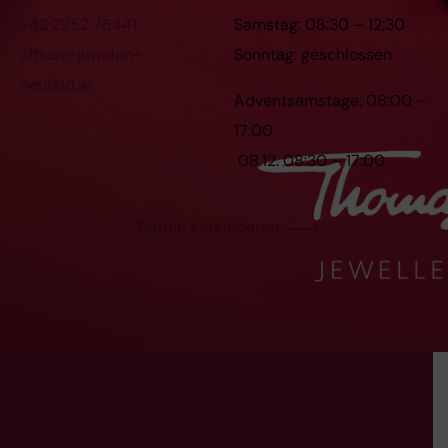
+43 2252 76441
Samstag: 08:30 – 12:30
office@juwelen-
Sonntag: geschlossen
neufeld.at
Adventsamstage: 08:00 –
17:00
08.12. 08:30 – 17:00
Termin vereinbaren