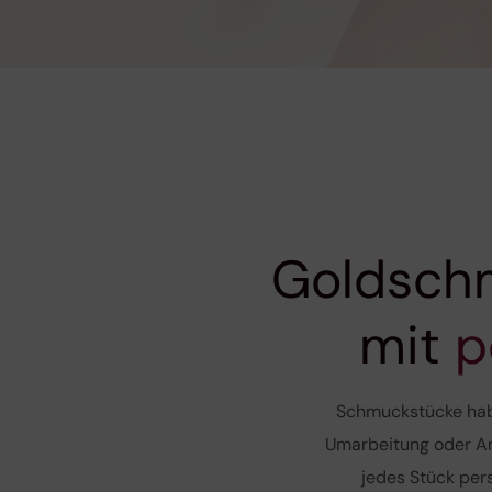
Goldsch
mit
p
Schmuckstücke habe
Umarbeitung oder An
jedes Stück pers