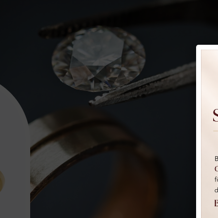
iede • Re