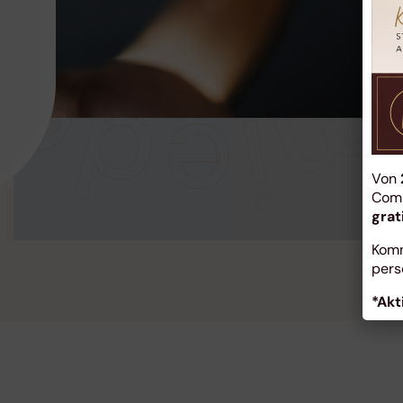
Von
Comp
grat
Komm
pers
*Akt