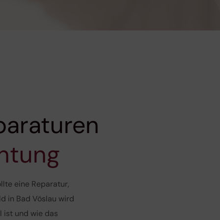
araturen
chtung
lte eine Reparatur,
d in Bad Vöslau wird
l ist und wie das