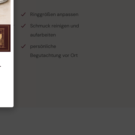
ngen
Ringgrößen anpassen
hender
Schmuck reinigen und
aufarbeiten
en und
persönliche
Begutachtung vor Ort
–