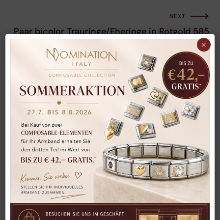
NEXT
Paar bicolor Trauringe/Eheringe in Rotgold 585
Weißgold 585
×
Related сases