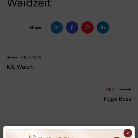
Waidzeit
Share:
PREVIOUS
ICE Watch
NEXT
Hugo Boss
×