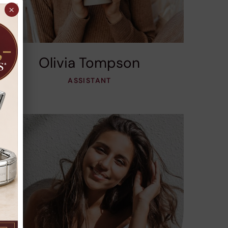
×
Olivia Tompson
ASSISTANT