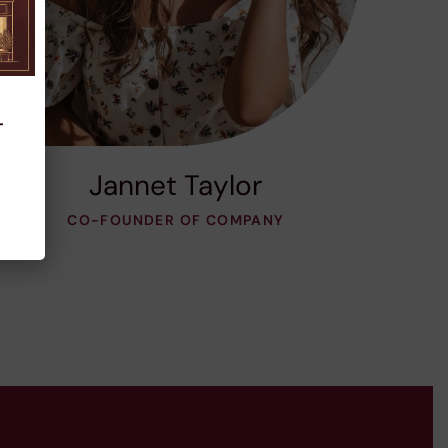
–
Jannet Taylor
CO-FOUNDER OF COMPANY