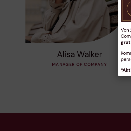
Von
Comp
grat
Alisa Walker
Komm
pers
MANAGER OF COMPANY
*Akt